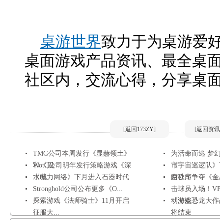
桌游世界
致力于为桌游爱
桌面游戏产品资讯、最全桌
社区内，交流心得，分享桌
[返回173ZY]
[返回资讯
TMG公司本周发行《显赫领土》
为活命而逃 梦
和《贝...
WotC公司明年发行策略游戏《深
市
《宇宙巡逻队》
水城...
《电力网络》下月进入石器时代
空秩序
两公司争夺《金
Stronghold公司公布更多《O...
击球员入场！V
探索游戏《法师骑士》11月开启
动游戏
《海盗恐龙大作
征服大...
将结束