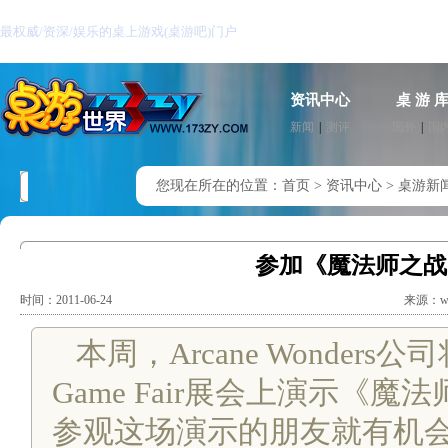
最权威/资深/娱乐的桌上游戏(桌游吧)门户
资讯中心
桌 游 
新闻
|
测评
国外
|
国
您现在所在的位置：
首页
>
资讯中心
>
桌游新
参加《魔法师之战
时间：2011-06-24
来源：www
本周，Arcane Wonders
Game Fair展会上演示《魔法
参观这场演示的朋友就有机会