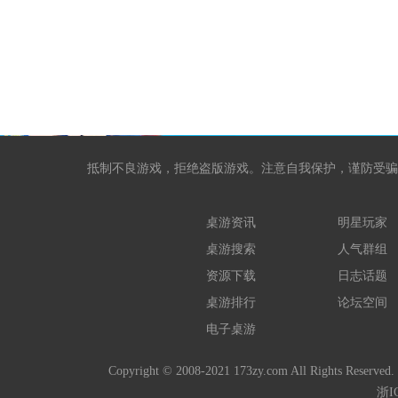
抵制不良游戏，拒绝盗版游戏。注意自我保护，谨防受骗
桌游资讯
明星玩家
桌游搜索
人气群组
资源下载
日志话题
桌游排行
论坛空间
电子桌游
Copyright © 2008-2021 173zy.com All 
浙I