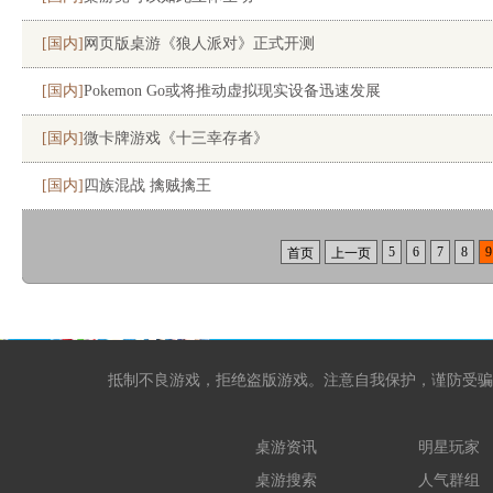
[国内]
网页版桌游《狼人派对》正式开测
[国内]
Pokemon Go或将推动虚拟现实设备迅速发展
[国内]
微卡牌游戏《十三幸存者》
[国内]
四族混战 擒贼擒王
5
6
7
8
9
首页
上一页
抵制不良游戏，拒绝盗版游戏。注意自我保护，谨防受骗
桌游资讯
明星玩家
桌游搜索
人气群组