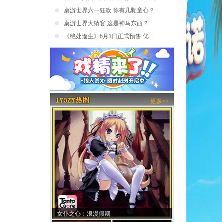
桌游世界六一狂欢 你有几颗童心？
桌游世界大猜客 这是神马东西？
《绝处逢生》6月1日正式预售 优...
更多>>
女仆之心：浪漫假期