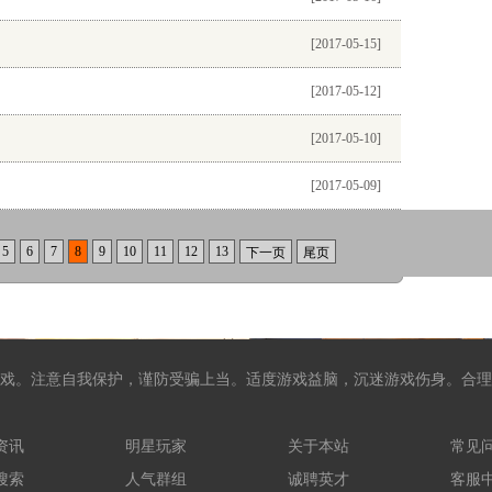
[2017-05-15]
[2017-05-12]
[2017-05-10]
[2017-05-09]
5
6
7
8
9
10
11
12
13
下一页
尾页
戏。注意自我保护，谨防受骗上当。适度游戏益脑，沉迷游戏伤身。合理
资讯
明星玩家
关于本站
常见
搜索
人气群组
诚聘英才
客服