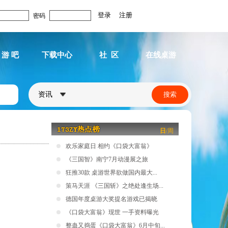
密码
 游 吧
下载中心
社 区
在线桌游
资讯
日
/
周
欢乐家庭日 相约《口袋大富翁》
《三国智》南宁7月动漫展之旅
狂推30款 桌游世界欲做国内最大...
策马天涯 《三国斩》之绝处逢生场...
德国年度桌游大奖提名游戏已揭晓
《口袋大富翁》现世 一手资料曝光
整蛊又捣蛋《口袋大富翁》6月中旬...