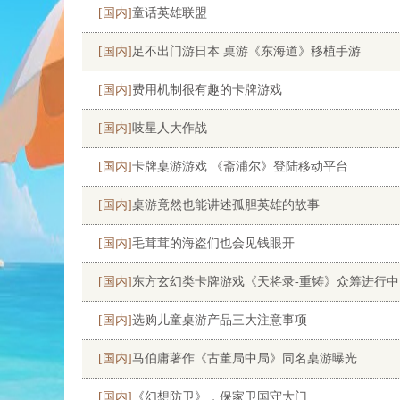
[国内]
童话英雄联盟
[国内]
足不出门游日本 桌游《东海道》移植手游
[国内]
费用机制很有趣的卡牌游戏
[国内]
吱星人大作战
[国内]
卡牌桌游游戏 《斋浦尔》登陆移动平台
[国内]
桌游竟然也能讲述孤胆英雄的故事
[国内]
毛茸茸的海盗们也会见钱眼开
[国内]
东方玄幻类卡牌游戏《天将录-重铸》众筹进行中
[国内]
选购儿童桌游产品三大注意事项
[国内]
马伯庸著作《古董局中局》同名桌游曝光
[国内]
《幻想防卫》，保家卫国守大门