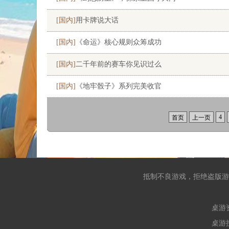
[国内]
用卡牌说大话
[国内]
《命运》核心规则众筹成功
[国内]
二千年前的赛车你见识过么
[国内]
《地牢骰子》系列完美收官
4
首页
上一页
抵制不良游戏，拒绝盗版游
桌游
桌游