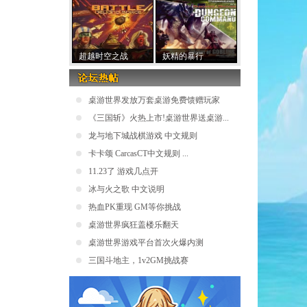
超越时空之战
妖精的暴行
桌游世界发放万套桌游免费馈赠玩家
《三国斩》火热上市!桌游世界送桌游...
龙与地下城战棋游戏 中文规则
卡卡颂 CarcasCT中文规则 ...
11.23了 游戏几点开
冰与火之歌 中文说明
热血PK重现 GM等你挑战
桌游世界疯狂盖楼乐翻天
桌游世界游戏平台首次火爆内测
三国斗地主，1v2GM挑战赛