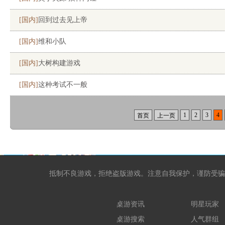
[国内]
回到过去见上帝
[国内]
维和小队
[国内]
大树构建游戏
[国内]
这种考试不一般
1
2
3
4
首页
上一页
抵制不良游戏，拒绝盗版游戏。注意自我保护，谨防受骗
桌游资讯
明星玩家
桌游搜索
人气群组