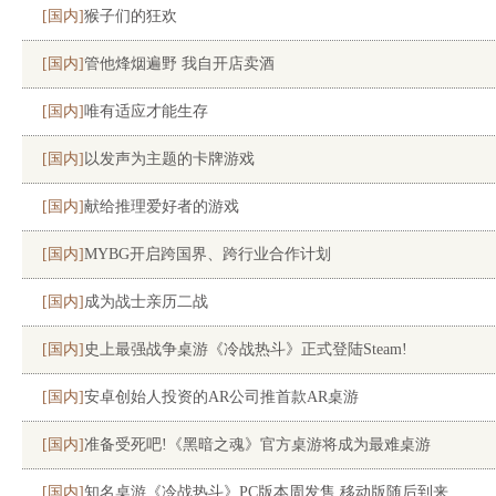
[国内]
猴子们的狂欢
[国内]
管他烽烟遍野 我自开店卖酒
[国内]
唯有适应才能生存
[国内]
以发声为主题的卡牌游戏
[国内]
献给推理爱好者的游戏
[国内]
MYBG开启跨国界、跨行业合作计划
[国内]
成为战士亲历二战
[国内]
史上最强战争桌游《冷战热斗》正式登陆Steam!
[国内]
安卓创始人投资的AR公司推首款AR桌游
[国内]
准备受死吧!《黑暗之魂》官方桌游将成为最难桌游
[国内]
知名桌游《冷战热斗》PC版本周发售 移动版随后到来