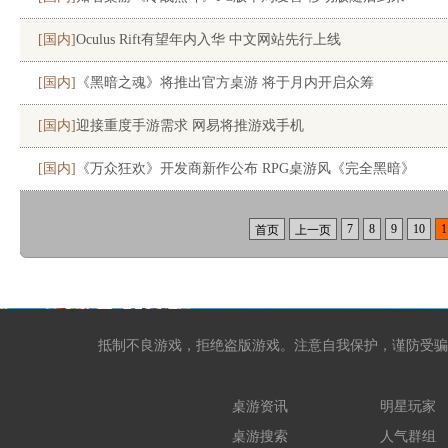
[国内]
Oculus Rift有望年内入华 中文网站先行上线
[国内]
《黑暗之魂》将推出官方桌游 将于月内开启众筹
[国内]
迎接重度手游需求 网易将推游戏手机
[国内]
《万众狂欢》开发商新作公布 RPG桌游风《完全黑暗》
7
8
9
10
1
首页
上一页
抵制不良游戏，拒绝盗版游戏。注意自我保护，谨防受骗
桌游资讯
明星玩家
桌游搜索
人气群组