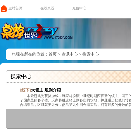
主站首页
在线桌游
充值中心
您现在所在的位置：
首页
>
资讯中心
>
搜索中心
搜索中心
[
线下
]
大领主 规则介绍
本款游戏为获奖游戏，玩家将扮演中世纪时期西班牙的领主。国王
了国家里的各个省。玩家将挑选骑士到各自的场地，并且逐步把他们转
合结束后，区域就要计分，然后第九个回合结束后，拥有最多的分数的