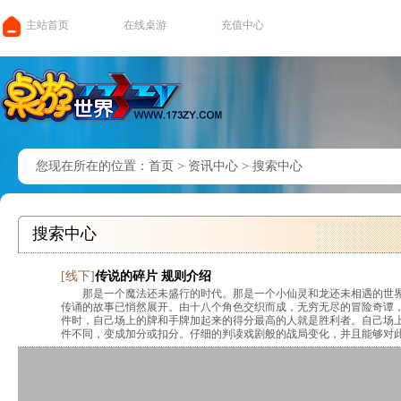
主站首页
在线桌游
充值中心
您现在所在的位置：
首页
>
资讯中心
>
搜索中心
搜索中心
[
线下
]
传说的碎片 规则介绍
那是一个魔法还未盛行的时代。那是一个小仙灵和龙还未相遇的世
传诵的故事已悄然展开。由十八个角色交织而成，无穷无尽的冒险奇谭，
件时，自己场上的牌和手牌加起来的得分最高的人就是胜利者。自己场
件不同，变成加分或扣分。仔细的判读戏剧般的战局变化，并且能够对