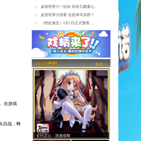
桌游世界六一狂欢 你有几颗童心...
桌游世界大猜客 这是神马东西？
《绝处逢生》6月1日正式预售 ...
更多>>
。在游戏
。
头目战，蜂
女仆之心：浪漫假期