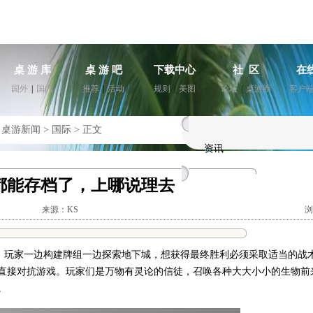
桌 游 库
桌 游 吧
下载中心
社 区
在
国外
|
国内
推荐
|
活动
规则
|
美图
论坛
|
桌游圈
客户
>
桌游新闻
>
国际
>
正文
资讯
都能存档了，上哪说理去
来源：KS
浏
游戏，玩家一边构建牌组一边探索地下城，想获得最终胜利必须采取适当的战
直接对抗游戏。玩家们是万物有灵论的信徒，召唤各种大大小小的生物前
。