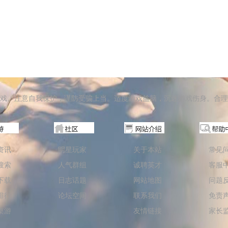
戏。注意自我保护，谨防受骗上当。适度游戏益脑，沉迷游戏伤身。合理
资讯
明星玩家
关于本站
常见
搜索
人气群组
诚聘英才
客服
下载
日志话题
网站地图
问题
排行
论坛空间
联系我们
免责
桌游
友情链接
家长