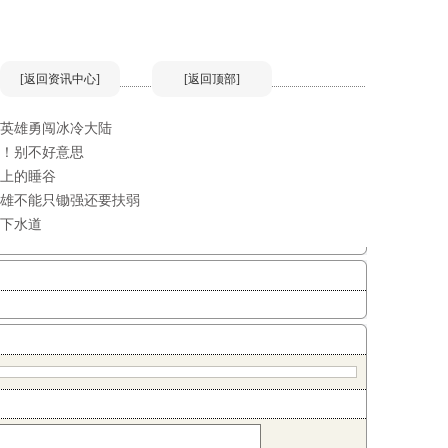
[返回资讯中心]
[返回顶部]
英雄勇闯冰冷大陆
！别不好意思
上的睡谷
雄不能只锄强还要扶弱
下水道