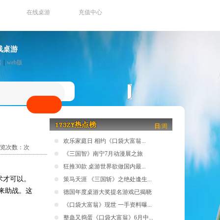
在线桌游
充值中心
线桌游
端
|
web版
日
/
周
欢乐家庭日 相约《口袋大富翁...
览次数：
次
《三国智》南宁7月动漫展之旅
狂推30款 桌游世界欲做国内最...
术才可以。
策马天涯 《三国斩》之绝处逢生...
来助战。这
德国年度桌游大奖提名游戏已揭晓
《口袋大富翁》现世 一手资料曝...
整蛊又捣蛋《口袋大富翁》6月中...