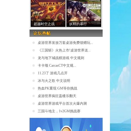
超越时空之战
妖精的暴行
桌游世界发放万套桌游免费馈赠玩...
《三国斩》火热上市!桌游世界送...
龙与地下城战棋游戏 中文规则
卡卡颂 CarcasCT中文规...
11.23了 游戏几点开
冰与火之歌 中文说明
热血PK重现 GM等你挑战
桌游世界疯狂盖楼乐翻天
桌游世界游戏平台首次火爆内测
三国斗地主，1v2GM挑战赛