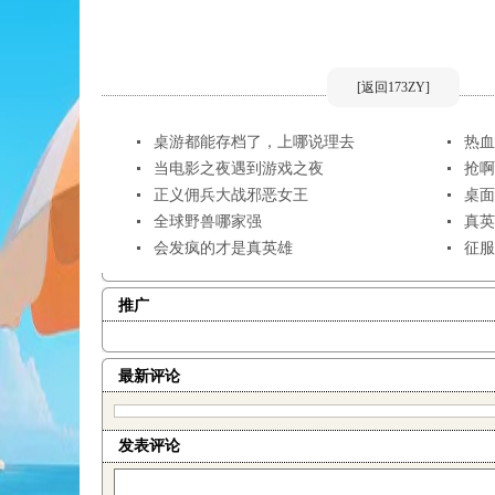
[返回173ZY]
桌游都能存档了，上哪说理去
热血
当电影之夜遇到游戏之夜
抢啊
正义佣兵大战邪恶女王
桌面
全球野兽哪家强
真英
会发疯的才是真英雄
征服
推广
最新评论
发表评论