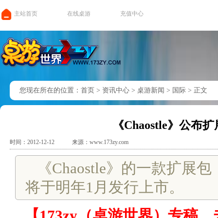
主站首页
在线桌游
充值中心
您现在所在的位置：
首页
>
资讯中心
>
桌游新闻
>
国际
>
正文
《Chaostle》公
时间：2012-12-12
来源：www.173zy.com
《Chaostle》的一款扩展包《Ch
将于明年1月发行上市。
【173zy（桌游世界）专稿