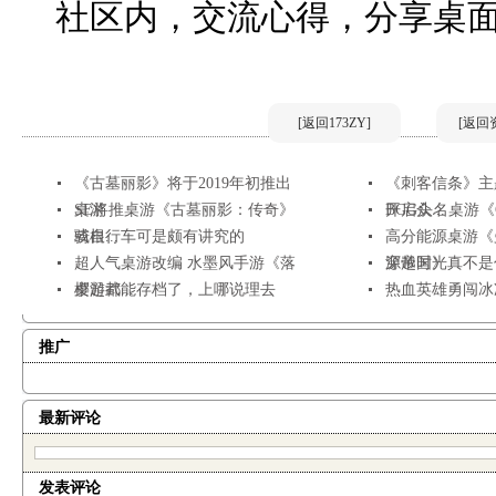
社区内，交流心得，分享桌
[返回173ZY]
[返回
《古墓丽影》将于2019年初推出
《刺客信条》主
桌游
SE将推桌游《古墓丽影：传奇》
开启众...
BGG头名桌游《Glo
或根...
骑自行车可是颇有讲究的
高分能源桌游《
超人气桌游改编 水墨风手游《落
源帝国》
穿越时光真不是
樱起武...
桌游都能存档了，上哪说理去
热血英雄勇闯冰
推广
最新评论
发表评论