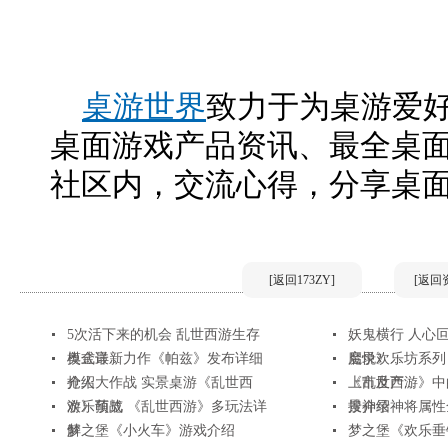
桌游世界
致力于为桌游爱
桌面游戏产品资讯、最全桌
社区内，交流心得，分享桌
[返回173ZY]
[返回
5次活下来的机会 乱世西游生存
妖鬼横行 人心
模式详...
奥金最新力作《帕兹》发布详细
魔录》...
启悦欢乐坊系列
介绍
抢人大作战 实景桌游《乱世西
上市及产...
《乱世西游》中
游》预览
欢乐萌战 《乱世西游》多玩法详
景介绍
搜神录神将属性
解
梦之堡《小火车》游戏介绍
梦之堡《欢乐垂