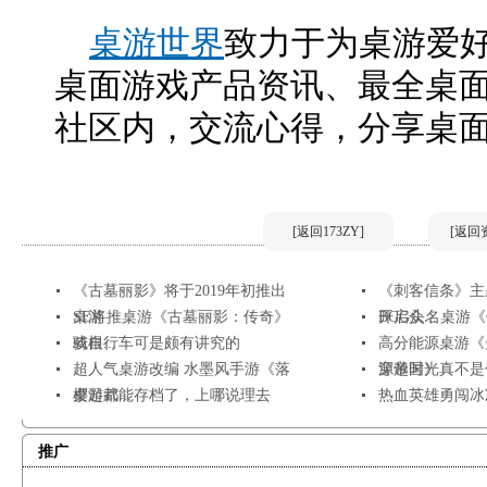
桌游世界
致力于为桌游爱
桌面游戏产品资讯、最全桌
社区内，交流心得，分享桌
[返回173ZY]
[返回
《古墓丽影》将于2019年初推出
《刺客信条》主
桌游
SE将推桌游《古墓丽影：传奇》
开启众...
BGG头名桌游《Glo
或根...
骑自行车可是颇有讲究的
高分能源桌游《
超人气桌游改编 水墨风手游《落
源帝国》
穿越时光真不是
樱起武...
桌游都能存档了，上哪说理去
热血英雄勇闯冰
推广