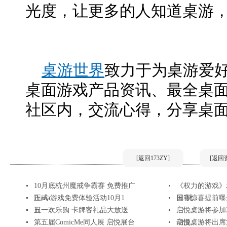
光度，让更多的人知道桌游
桌游世界
致力于为桌游爱
桌面游戏产品资讯、最全桌
社区内，交流心得，分享桌
[返回173ZY]
[返回
10月底杭州魔戒争霸赛 免费推广
《权力的游戏》
正式...
Prana游戏免费体验活动10月1
日”比...
国赛惊喜提前曝
日...
五一欢乐购 卡牌客礼品大放送
启悦桌游将参加2
第五届ComicMe同人展 启悦展台
动漫...
启悦桌游将出席第