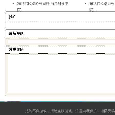
2013启悦桌游校园行 浙江科技学
同...
2013启悦桌游
院...
院...
推广
最新评论
发表评论
抵制不良游戏，拒绝盗版游戏。注意自我保护，谨防受骗