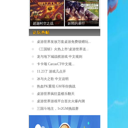
超越时空之战
妖精的暴行
桌游世界发放万套桌游免费馈赠玩...
《三国斩》火热上市!桌游世界送...
龙与地下城战棋游戏 中文规则
卡卡颂 CarcasCT中文规...
11.23了 游戏几点开
冰与火之歌 中文说明
热血PK重现 GM等你挑战
桌游世界疯狂盖楼乐翻天
桌游世界游戏平台首次火爆内测
三国斗地主，1v2GM挑战赛