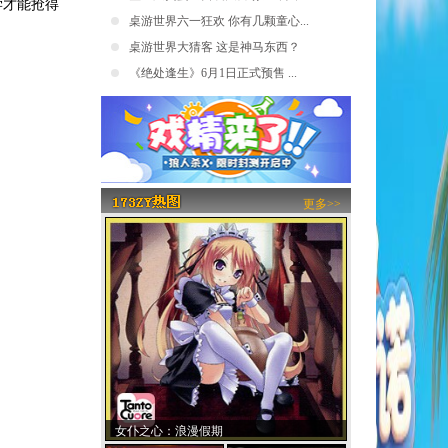
学才能抢得
桌游世界六一狂欢 你有几颗童心...
桌游世界大猜客 这是神马东西？
《绝处逢生》6月1日正式预售 ...
更多>>
女仆之心：浪漫假期