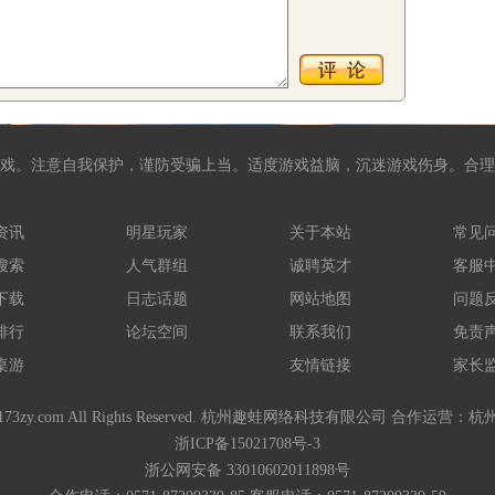
戏。注意自我保护，谨防受骗上当。适度游戏益脑，沉迷游戏伤身。合理
资讯
明星玩家
关于本站
常见
搜索
人气群组
诚聘英才
客服
下载
日志话题
网站地图
问题
排行
论坛空间
联系我们
免责
桌游
友情链接
家长
-2021 173zy.com All Rights Reserved. 杭州趣蛙网络科技有限公司 
浙ICP备15021708号-3
浙公网安备 33010602011898号