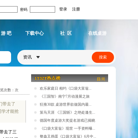
密码
 游 吧
下载中心
社 区
在线桌游
资讯
日
/
周
欢乐家庭日 相约《口袋大富翁...
览次数：
次
《三国智》南宁7月动漫展之旅
们带去了
狂推30款 桌游世界欲做国内最...
同学才能抢
策马天涯 《三国斩》之绝处逢生...
德国年度桌游大奖提名游戏已揭晓
《口袋大富翁》现世 一手资料曝...
带去了三
整蛊又捣蛋《口袋大富翁》6月中...