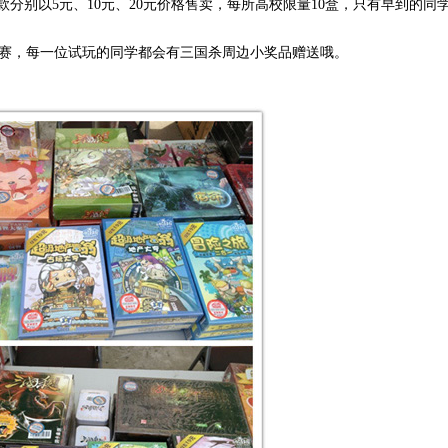
款分别以5元、10元、20元价格售卖，每所高校限量10盒，只有早到的同
赛，每一位试玩的同学都会有三国杀周边小奖品赠送哦。