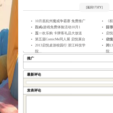
[返回173ZY]
10月底杭州魔戒争霸赛 免费推广
《权
正式...
Prana游戏免费体验活动10月1
日”比
国赛
日...
五一欢乐购 卡牌客礼品大放送
启悦
第五届ComicMe同人展 启悦展台
动漫.
启悦
2013启悦桌游校园行 浙江科技学
同...
20
院...
院...
推广
最新评论
发表评论