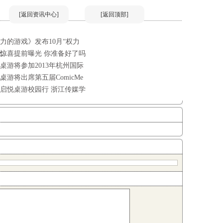
[返回资讯中心]
[返回顶部]
力的游戏》发布10月“权力
...
惊喜提前曝光 你准备好了吗
桌游将参加2013年杭州国际
..
桌游将出席第五届ComicMe
13启悦桌游校园行 浙江传媒学