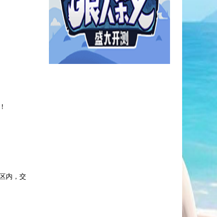
！
区内，交