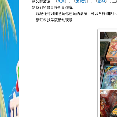
款义卖桌游：《
风声
》、《
鬼吹灯
》、《
福神
》，三
到我们的限量特价桌游哦。
现场还可以随意玩你想玩的桌游，可以自行组队比
浙江科技学院活动现场