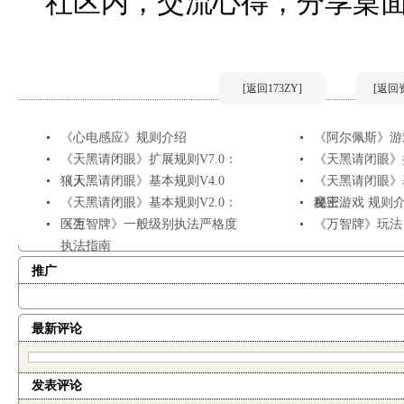
社区内，交流心得，分享桌
[返回173ZY]
[返回
《心电感应》规则介绍
《阿尔佩斯》游
《天黑请闭眼》扩展规则V7.0：
《天黑请闭眼》扩
狼人...
《天黑请闭眼》基本规则V4.0
《天黑请闭眼》基
《天黑请闭眼》基本规则V2.0：
秘密...
魔王游戏 规则
医生
《万智牌》一般级别执法严格度
《万智牌》玩法
执法指南
推广
最新评论
发表评论