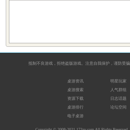
抵制不良游戏，拒绝盗版游戏。注意自我保护，谨防受骗
桌游资讯
明星玩家
桌游搜索
人气群组
资源下载
日志话题
桌游排行
论坛空间
电子桌游
Copyright © 2008-2021 173zy.com All 