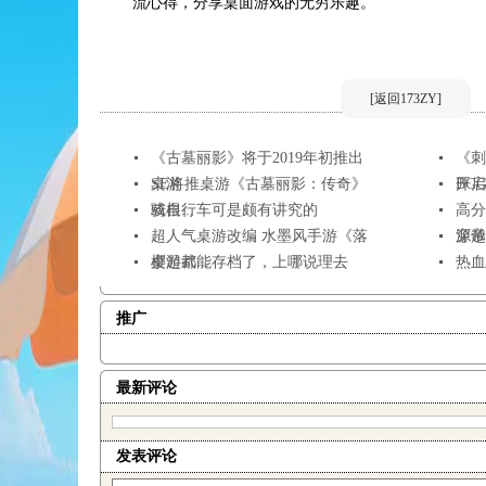
流心得，分享桌面游戏的无穷乐趣。
[返回173ZY]
《古墓丽影》将于2019年初推出
《刺
桌游
SE将推桌游《古墓丽影：传奇》
开启众
BGG
或根...
骑自行车可是颇有讲究的
高分
超人气桌游改编 水墨风手游《落
源帝
穿越
樱起武...
桌游都能存档了，上哪说理去
热血
推广
最新评论
发表评论