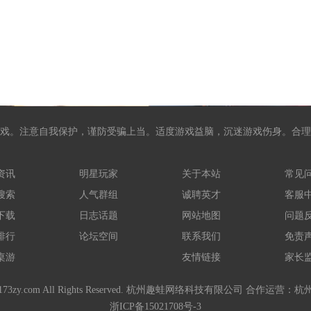
戏。注意自我保护，谨防受骗上当。适度游戏益脑，沉迷游戏伤身。合理
资讯
明星玩家
关于本站
常见
搜索
人气群组
诚聘英才
客服
下载
日志话题
网站地图
问题
排行
论坛空间
联系我们
免责
桌游
友情链接
家长
-2021 173zy.com All Rights Reserved. 杭州趣蛙网络科技有限公司 
浙ICP备15021708号-3