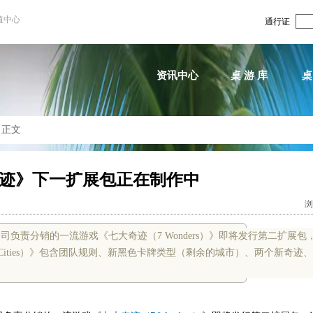
值中心
通行证
资讯中心
桌 游 库
桌
>
正文
迹》下一扩展包正在制作中
浏
 Editions公司负责分销的一流游戏《七大奇迹（7 Wonders）》即将发行第二扩
: Cities）》包含团队规则、新黑色卡牌类型（剩余的城市）、两个新奇迹