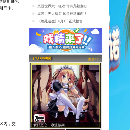
这款扩展包
桌游世界六一狂欢 你有几颗童心...
引导卡、
桌游世界大猜客 这是神马东西？
《绝处逢生》6月1日正式预售 ...
更多>>
区内，交
女仆之心：浪漫假期