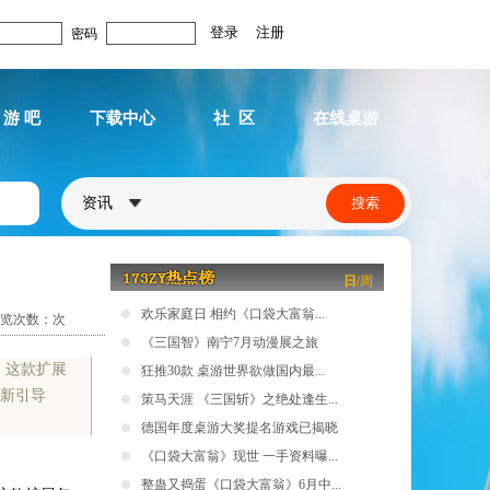
密码
 游 吧
下载中心
社 区
在线桌游
资讯
日
/
周
欢乐家庭日 相约《口袋大富翁...
览次数：
次
《三国智》南宁7月动漫展之旅
展包，这款扩展
狂推30款 桌游世界欲做国内最...
、新引导
策马天涯 《三国斩》之绝处逢生...
德国年度桌游大奖提名游戏已揭晓
《口袋大富翁》现世 一手资料曝...
整蛊又捣蛋《口袋大富翁》6月中...