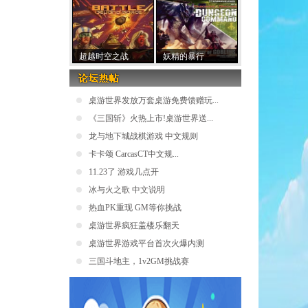
超越时空之战
妖精的暴行
桌游世界发放万套桌游免费馈赠玩...
《三国斩》火热上市!桌游世界送...
龙与地下城战棋游戏 中文规则
卡卡颂 CarcasCT中文规...
11.23了 游戏几点开
冰与火之歌 中文说明
热血PK重现 GM等你挑战
桌游世界疯狂盖楼乐翻天
桌游世界游戏平台首次火爆内测
三国斗地主，1v2GM挑战赛