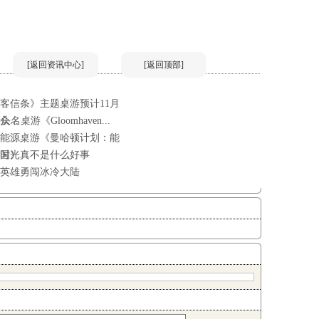
[返回资讯中心]
[返回顶部]
客信条》主题桌游预计11月
...
头名桌游《Gloomhaven...
能源桌游《曼哈顿计划：能
国》
时光真不是什么好事
英雄勇闯冰冷大陆