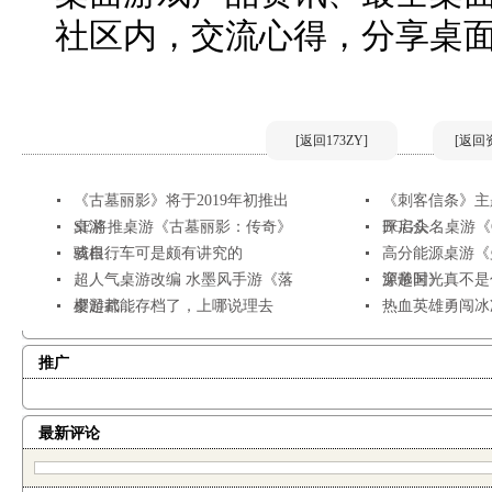
社区内，交流心得，分享桌
[返回173ZY]
[返回
《古墓丽影》将于2019年初推出
《刺客信条》主
桌游
SE将推桌游《古墓丽影：传奇》
开启众...
BGG头名桌游《Glo
或根...
骑自行车可是颇有讲究的
高分能源桌游《
超人气桌游改编 水墨风手游《落
源帝国》
穿越时光真不是
樱起武...
桌游都能存档了，上哪说理去
热血英雄勇闯冰
推广
最新评论