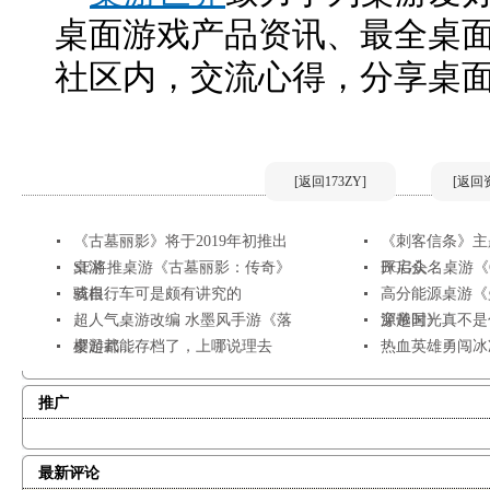
桌面游戏产品资讯、最全桌
社区内，交流心得，分享桌
[返回173ZY]
[返回
《古墓丽影》将于2019年初推出
《刺客信条》主
桌游
SE将推桌游《古墓丽影：传奇》
开启众...
BGG头名桌游《Glo
或根...
骑自行车可是颇有讲究的
高分能源桌游《
超人气桌游改编 水墨风手游《落
源帝国》
穿越时光真不是
樱起武...
桌游都能存档了，上哪说理去
热血英雄勇闯冰
推广
最新评论