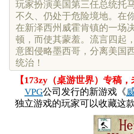
玩家扮演美国第三任总统托马
不久、仍处于危险境地。在你
在新泽西州威霍肯镇的一场决
顿，而使其蒙羞。流言四起，
意图侵略墨西哥，分离美国
统治！
【173zy（桌游世界）专稿
VPG
公司发行的新游戏《
独立游戏的玩家可以收藏这