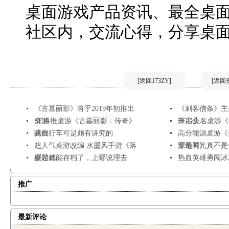
桌面游戏产品资讯、最全桌
社区内，交流心得，分享桌
[返回173ZY]
[返回
《古墓丽影》将于2019年初推出
《刺客信条》主
桌游
SE将推桌游《古墓丽影：传奇》
开启众...
BGG头名桌游《Glo
或根...
骑自行车可是颇有讲究的
高分能源桌游《
超人气桌游改编 水墨风手游《落
源帝国》
穿越时光真不是
樱起武...
桌游都能存档了，上哪说理去
热血英雄勇闯冰
推广
最新评论