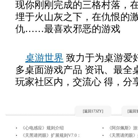
现你刚刚完成的三格村落，
埋于火山灰之下，在仇恨的
仇……最喜欢邪恶的游戏
桌游世界
致力于为桌游爱
多桌面游戏产品 资讯、最全
玩家社区内，交流心 得，分
[返回173ZY]
[返回
《心电感应》规则介绍
《阿尔佩斯》游
《天黑请闭眼》扩展规则V7.0：
《天黑请闭眼》扩