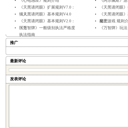
《心电感应》规则介绍
《阿尔佩斯》游
《天黑请闭眼》扩展规则V7.0：
《天黑请闭眼》扩
狼人...
《天黑请闭眼》基本规则V4.0
《天黑请闭眼》基
《天黑请闭眼》基本规则V2.0：
秘密...
魔王游戏 规则
医生
《万智牌》一般级别执法严格度
《万智牌》玩法
执法指南
推广
最新评论
发表评论