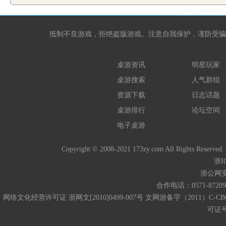
抵制不良游戏，拒绝盗版游戏。注意自我保护，谨防受骗
桌游资讯
明星玩家
桌游搜索
人气群组
资源下载
日志话题
桌游排行
论坛空间
电子桌游
Copyright © 2008-2021 173zy.com All 
浙I
浙公网安备
合作电话：0571-872093
网络文化经营许可证 浙网文[2010]0499-007号 文网游备字（2011）C-CB
可证号码