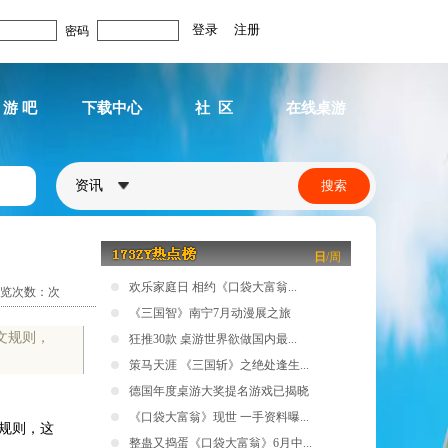
密码
 游 吧
下载中心
社 区
在线桌游
资讯
日
/
周
欢乐家庭日 相约《口袋大富翁...
览次数：
次
《三国智》南宁7月动漫展之旅
的英文规则，
狂推30款 桌游世界欲做国内最...
策马天涯 《三国斩》之绝处逢生...
德国年度桌游大奖提名游戏已揭晓
《口袋大富翁》现世 一手资料曝...
的英文规则，这
整蛊又捣蛋《口袋大富翁》6月中...