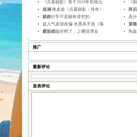
《古墓丽影》将于2019年初推出
《刺
桌游
SE将推桌游《古墓丽影：传奇》
开启众
BGG
或根...
骑自行车可是颇有讲究的
高分
超人气桌游改编 水墨风手游《落
源帝
穿越
樱起武...
桌游都能存档了，上哪说理去
热血
推广
最新评论
发表评论