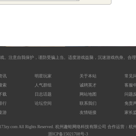
戏。注意自我保护，谨防受骗上当。适度游戏益脑，沉迷游戏伤身。合理
资讯
明星玩家
关于本站
常见
搜索
人气群组
诚聘英才
客服
下载
日志话题
网站地图
问题
排行
论坛空间
联系我们
免责
桌游
友情链接
家长
-2021 173zy.com All Rights Reserved. 杭州趣蛙网络科技有限公司 
浙ICP备15021708号-3