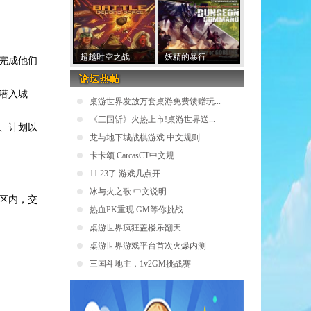
超越时空之战
妖精的暴行
完成他们
潜入城
桌游世界发放万套桌游免费馈赠玩...
《三国斩》火热上市!桌游世界送...
、计划以
龙与地下城战棋游戏 中文规则
卡卡颂 CarcasCT中文规...
11.23了 游戏几点开
冰与火之歌 中文说明
区内，交
热血PK重现 GM等你挑战
桌游世界疯狂盖楼乐翻天
桌游世界游戏平台首次火爆内测
三国斗地主，1v2GM挑战赛