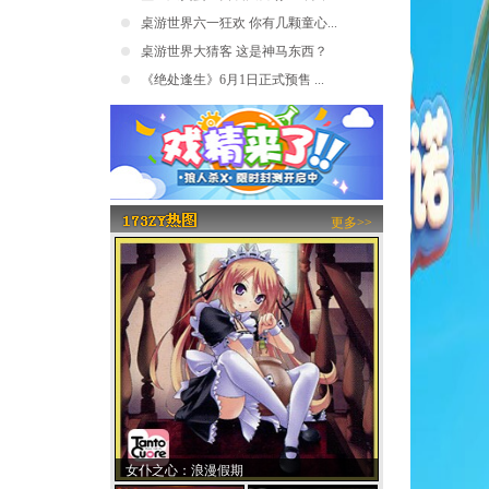
桌游世界六一狂欢 你有几颗童心...
桌游世界大猜客 这是神马东西？
《绝处逢生》6月1日正式预售 ...
更多>>
女仆之心：浪漫假期