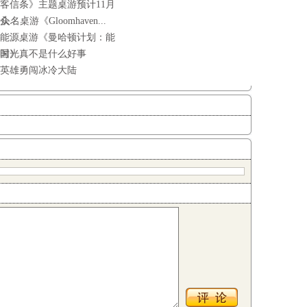
客信条》主题桌游预计11月
...
头名桌游《Gloomhaven...
能源桌游《曼哈顿计划：能
国》
时光真不是什么好事
英雄勇闯冰冷大陆