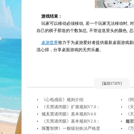
游戏结束：
玩家可以移动必须移动, 若一个玩家无法移动时, 对
自己的棋子那迭的个数加总, 不管这迭里头的颜色, 总
桌游世界
致力于为桌游爱好者提供最新桌面游戏新
流心得，分享桌面游戏的无穷乐趣。
[返回173ZY]
《心电感应》规则介绍
《阿
《天黑请闭眼》扩展规则V7.0：
《天
狼人...
《天黑请闭眼》基本规则V4.0
《天
《天黑请闭眼》基本规则V2.0：
秘密.
魔王
医生
《万智牌》一般级别执法严格度
《万