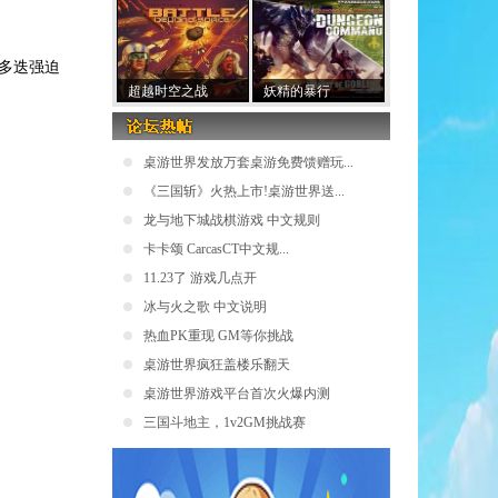
或多迭强迫
超越时空之战
妖精的暴行
桌游世界发放万套桌游免费馈赠玩...
《三国斩》火热上市!桌游世界送...
龙与地下城战棋游戏 中文规则
卡卡颂 CarcasCT中文规...
11.23了 游戏几点开
冰与火之歌 中文说明
热血PK重现 GM等你挑战
桌游世界疯狂盖楼乐翻天
桌游世界游戏平台首次火爆内测
三国斗地主，1v2GM挑战赛