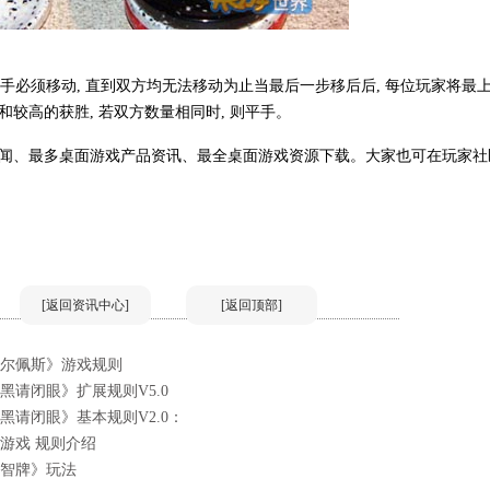
手必须移动, 直到双方均无法移动为止当最后一步移后后, 每位玩家将最
和较高的获胜, 若双方数量相同时, 则平手。
闻、最多桌面游戏产品资讯、最全桌面游戏资源下载。大家也可在玩家社
[返回资讯中心]
[返回顶部]
尔佩斯》游戏规则
黑请闭眼》扩展规则V5.0
黑请闭眼》基本规则V2.0：
..
游戏 规则介绍
智牌》玩法