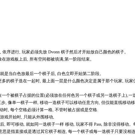
 依序进行, 玩家必须先放 Dvonn 棋子然后才开始放自己颜色的棋子。
在游戏板上后, 所有空间都被填满,第一阶段结束。
也就是当白色放最后一个棋子后, 白色立即开始第二阶段。
多的棋子迭在一起时, 最上面一层是什么颜色决定是属于那个玩家, 玩家
一个被棋子占据的位置(必须放在任何色另一个棋子或另一迭棋子上),一
步, 像单一棋子一样, 移动一迭棋子可以移动任意方向, 但仅能直线移动
动时, 每个空格必须计算一格, 不管时被占据或是空格.
游戏开始时, 只能从外围移动,
棋子后, 即可移动, 就如同一迭棋子一样 移动, 玩家不得 Pass, 除非没得移动
连的意思是指直接或是透过其它棋子相连, 每一个棋子或每一迭棋子只要没相连