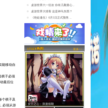
桌游世界六一狂欢 你有几颗童心...
桌游世界大猜客 这是神马东西？
《绝处逢生》6月1日正式预售 ...
更多>>
仅能移动自
迭棋子必须
移动最后位
。每个棋子及
女仆之心：浪漫假期
, 必须从游