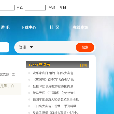
密码
 游 吧
下载中心
社 区
在线桌游
资讯
日
/
周
欢乐家庭日 相约《口袋大富翁...
览次数：
次
《三国智》南宁7月动漫展之旅
子是黑、白
狂推30款 桌游世界欲做国内最...
策马天涯 《三国斩》之绝处逢生...
德国年度桌游大奖提名游戏已揭晓
《口袋大富翁》现世 一手资料曝...
整蛊又捣蛋《口袋大富翁》6月中...