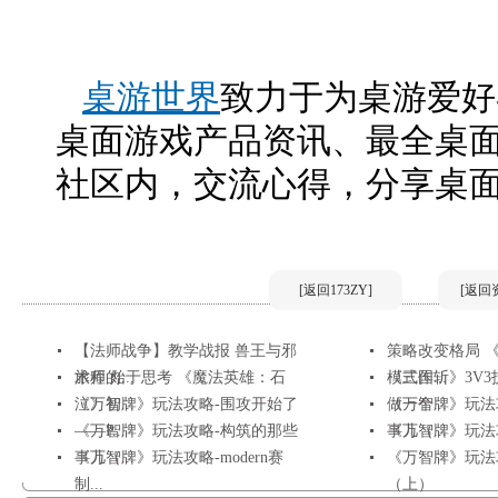
桌游世界
致力于为桌游爱好
桌面游戏产品资讯、最全桌
社区内，交流心得，分享桌
[返回173ZY]
[返回
【法师战争】教学战报 兽王与邪
策略改变格局 
术师的...
旅程 始于思考 《魔法英雄：石
模式作...
《三国斩》3V
泣》初...
《万智牌》玩法攻略-围攻开始了
做一个...
《万智牌》玩法
——P...
《万智牌》玩法攻略-构筑的那些
事儿（...
《万智牌》玩法攻略-O
事儿（...
《万智牌》玩法攻略-modern赛
《万智牌》玩法
制...
（上）