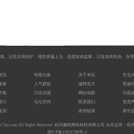
戏。注意自我保护，谨防受骗上当。适度游戏益脑，沉迷游戏伤身。合理
资讯
明星玩家
关于本站
常见
搜索
人气群组
诚聘英才
客服
下载
日志话题
网站地图
问题
排行
论坛空间
联系我们
免责
桌游
友情链接
家长
-2021 173zy.com All Rights Reserved. 杭州趣蛙网络科技有限公司 
浙ICP备15021708号-3