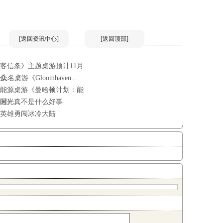
[返回资讯中心]
[返回顶部]
客信条》主题桌游预计11月
...
头名桌游《Gloomhaven...
能源桌游《曼哈顿计划：能
国》
时光真不是什么好事
英雄勇闯冰冷大陆