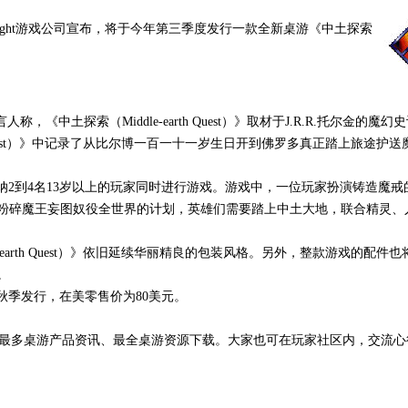
light游戏公司宣布，将于今年第三季度发行一款全新桌游《中土探索
关发言人称，《中土探索（Middle-earth Quest）》取材于J.R.R.托尔金的魔
h Quest）》中记录了从比尔博一百一十一岁生日开到佛罗多真正踏上旅途护
）》可以容纳2到4名13岁以上的玩家同时进行游戏。游戏中，一位玩家扮演铸造魔
粉碎魔王妄图奴役全世界的计划，英雄们需要踏上中土大地，联合精灵、
earth Quest）》依旧延续华丽精良的包装风格。另外，整款游戏的配件
。
于今年秋季发行，在美零售价为80美元。
最多桌游产品资讯、最全桌游资源下载。大家也可在玩家社区内，交流心