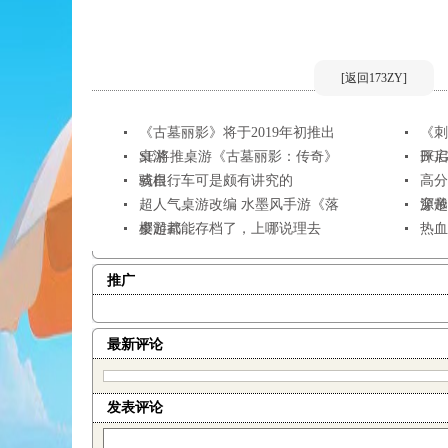
[返回173ZY]
《古墓丽影》将于2019年初推出
《刺
桌游
SE将推桌游《古墓丽影：传奇》
开启众
BGG
或根...
骑自行车可是颇有讲究的
高分
超人气桌游改编 水墨风手游《落
源帝
穿越
樱起武...
桌游都能存档了，上哪说理去
热血
推广
最新评论
发表评论