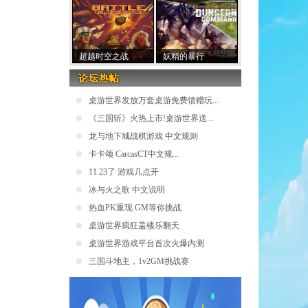
超越时空之战
妖精的暴行
桌游世界发放万套桌游免费馈赠玩...
《三国斩》火热上市!桌游世界送...
龙与地下城战棋游戏 中文规则
卡卡颂 CarcasCT中文规...
11.23了 游戏几点开
冰与火之歌 中文说明
热血PK重现 GM等你挑战
桌游世界疯狂盖楼乐翻天
桌游世界游戏平台首次火爆内测
三国斗地主，1v2GM挑战赛