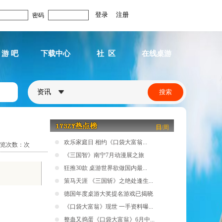
密码
 游 吧
下载中心
社 区
在线桌游
资讯
日
/
周
欢乐家庭日 相约《口袋大富翁...
览次数：
次
《三国智》南宁7月动漫展之旅
狂推30款 桌游世界欲做国内最...
策马天涯 《三国斩》之绝处逢生...
德国年度桌游大奖提名游戏已揭晓
《口袋大富翁》现世 一手资料曝...
整蛊又捣蛋《口袋大富翁》6月中...