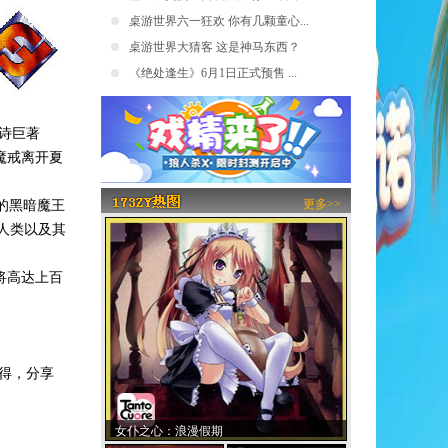
桌游世界六一狂欢 你有几颗童心...
桌游世界大猜客 这是神马东西？
《绝处逢生》6月1日正式预售 ...
幻史诗巨著
送魔戒离开夏
更多>>
戒的黑暗魔王
人类以及其
也将高达上百
得，分享
女仆之心：浪漫假期