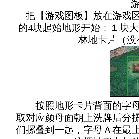
游
把【游戏图板】放在游戏区
的4块起始地形开始：１块
林地卡片（没
按照地形卡片背面的字母
取对应颜母面朝上洗牌后分
们摞叠到一起，字母Ａ在最