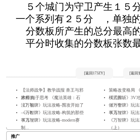
５个城门为守卫产生１５分
一个系列有２５分 ，单独
分数板所产生的总分最高的
平分时收集的分数板张数最
[返回173ZY]
[返回
【法师战争】教学战报 兽王与邪
策略改变格局 
术师的...
旅程 始于思考 《魔法英雄：石
模式作...
《三国斩》3V
泣》初...
《万智牌》玩法攻略-围攻开始了
做一个...
《万智牌》玩法
——P...
《万智牌》玩法攻略-构筑的那些
事儿（...
《万智牌》玩法攻略-O
事儿（...
《万智牌》玩法攻略-modern赛
《万智牌》玩法
制...
（上）
推广